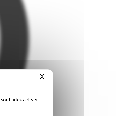
X
Masquer le bandeau 
 souhaitez activer