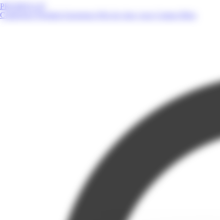
PROMOS.GP
Catalogues
Produits
Enseignes
Près de chez vous
Contact
Blog