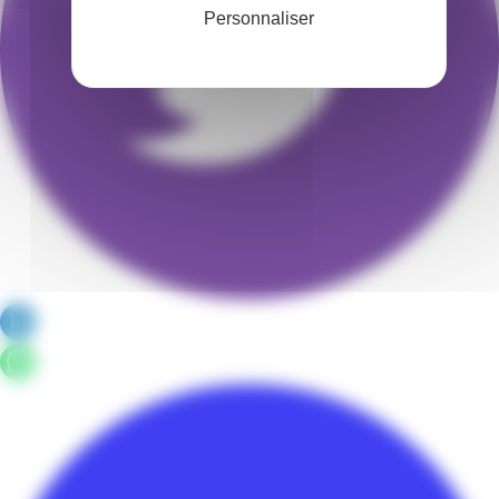
Personnaliser