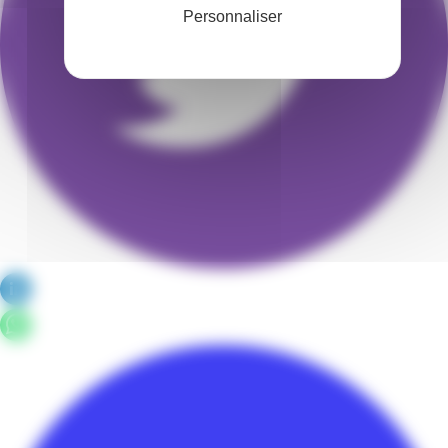
Personnaliser