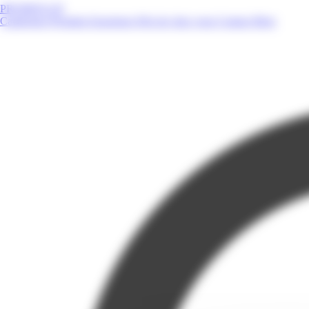
PROMOS.GP
Catalogues
Produits
Enseignes
Près de chez vous
Contact
Blog