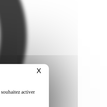
X
Masquer le bandeau 
 souhaitez activer