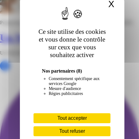
X
Masqu
Prospectus
HOME DÉCO
— valable du
22/11/2023
au
03/12/2023
Ce site utilise des cookies
Un Noël extraordinaire
et vous donne le contrôle
sur ceux que vous
Un Noël déco avec Home Déco !
souhaitez activer
Nos partenaires
(8)
Consentement spécifique aux
services Google
Mesure d'audience
Régies publicitaires
Tout accepter
Tout refuser