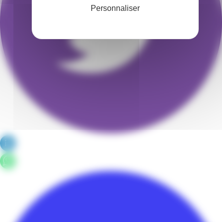
Personnaliser