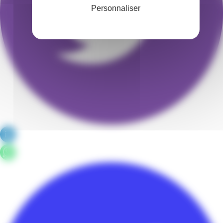
Personnaliser