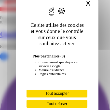
X
Masqu
Prospectus
MR BRICOLAGE
— valable du
20/08/2025
au
07/09/2025
Ce site utilise des cookies
et vous donne le contrôle
Outillage auto
sur ceux que vous
souhaitez activer
Réalisez tous vos projets avec Mr.Bricolage !
Nos partenaires
(8)
Consentement spécifique aux
services Google
Mesure d'audience
Régies publicitaires
Tout accepter
Tout refuser