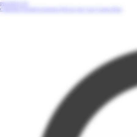
PROMOS.GP
Catalogues
Produits
Enseignes
Près de chez vous
Contact
Blog