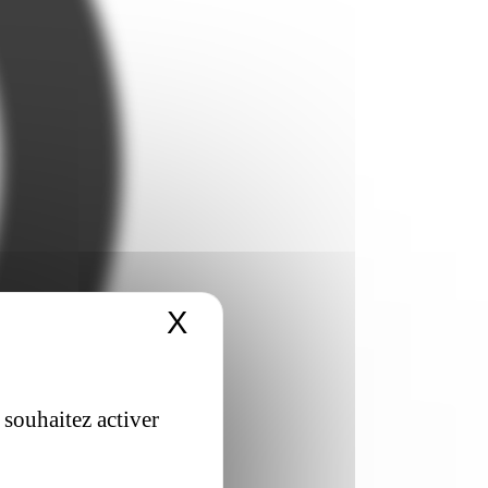
X
Masquer le bandeau 
 souhaitez activer