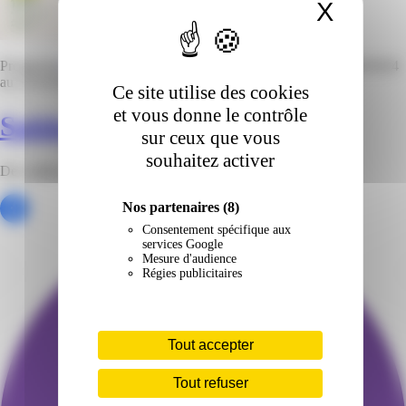
X
Masqu
Prospectus
NATURE & DÉCOUVERTES
— valable du
28/09/2024
au
25/10/2024
Ce site utilise des cookies
et vous donne le contrôle
Soldes
sur ceux que vous
souhaitez activer
Des soldes jusqu'à -70%
Nos partenaires
(8)
Consentement spécifique aux
services Google
Mesure d'audience
Régies publicitaires
Tout accepter
Tout refuser