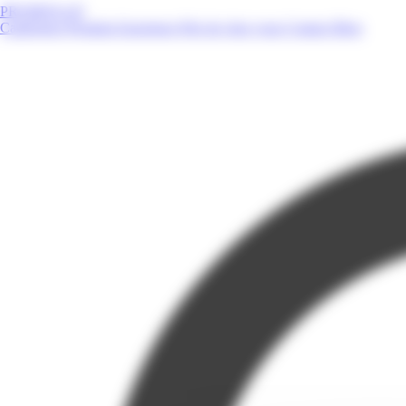
PROMOS.GP
Catalogues
Produits
Enseignes
Près de chez vous
Contact
Blog