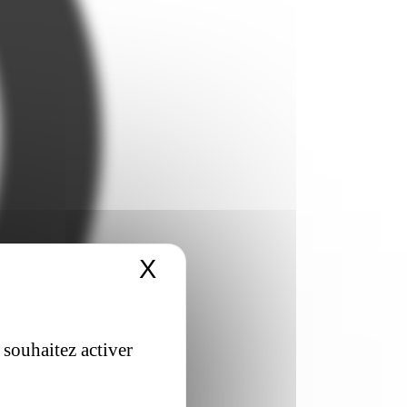
X
Masquer le bandeau 
 souhaitez activer