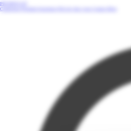
PROMOS.GP
Catalogues
Produits
Enseignes
Près de chez vous
Contact
Blog