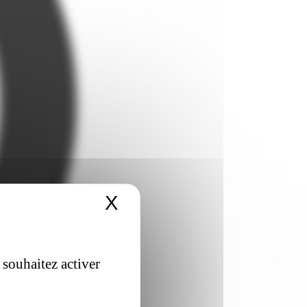
X
Masquer le bandeau 
 souhaitez activer