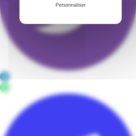
Personnaliser