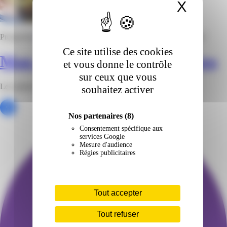
X
Masqu
Prospectus
WELDOM
— valable du
27/10/2022
au
13/11/2022
Ce site utilise des cookies
Mon grand marché aux plantes
et vous donne le contrôle
sur ceux que vous
Les plantes fleuries !
souhaitez activer
Nos partenaires
(8)
Consentement spécifique aux
services Google
Mesure d'audience
Régies publicitaires
Tout accepter
Tout refuser