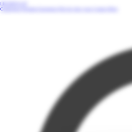
PROMOS.GP
Catalogues
Produits
Enseignes
Près de chez vous
Contact
Blog