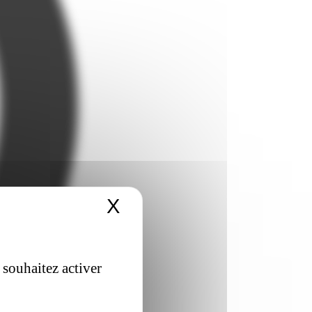
X
Masquer le bandeau 
 souhaitez activer