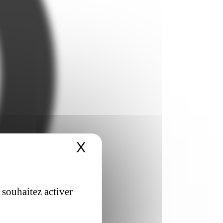
X
Masquer le bandeau 
 souhaitez activer