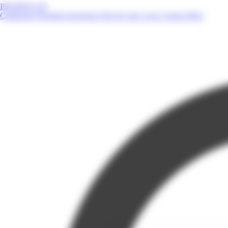
PROMOS.GP
Catalogues
Produits
Enseignes
Près de chez vous
Contact
Blog