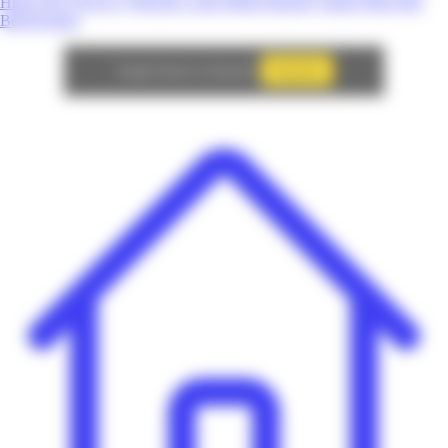
High-Tech
Service
Véhicule
Loisir
Mode
Beauté
Culture
Bien-être
Bébé/Enfant
Autoriser
Google Adsense est désactivé.