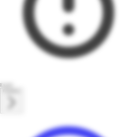
Expiré
Feuilletez