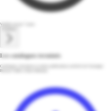
Valable encore 7 jours
Feuilletez
Les catalogues terminés
Catalogues, brochures et autres publications archivés de l'enseigne
Bureau Vallée à Baie-Mahault.