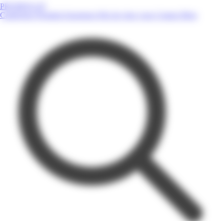
PROMOS.GP
Catalogues
Produits
Enseignes
Près de chez vous
Contact
Blog