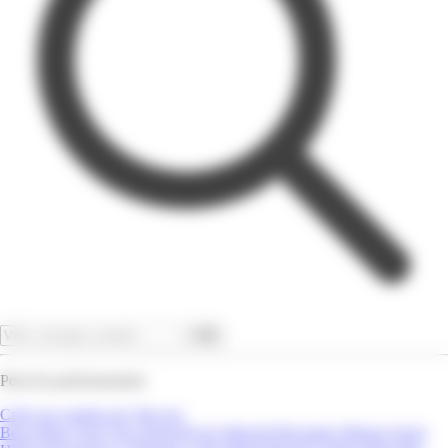
OK
Pour les professionnels
Créer un compte pro
Site pro
Bons Plans
Tout Voir
Super/Hyper Marché
Bricolage
Maison
Sport