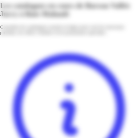
Les catalogues en cours de Bureau Vallée
Jarry à Baie-Mahault
Consultez les catalogues actuels en ligne pour voir les nouveaux
produits, les offres vedettes et les promotions spéciales.