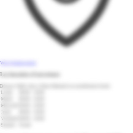
Voir l'emplacement
Les horaires d'ouverture
Bureau Vallée Jarry à Baie-Mahault est actuellement fermé.
Lundi
08:00 - 18:00
Mardi
08:00 - 18:00
Mercredi
08:00 - 18:00
Jeudi
08:00 - 18:00
Vendredi
08:00 - 18:00
Samedi
Fermé