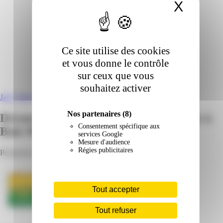
X
Masqu
Ce site utilise des cookies
et vous donne le contrôle
sur ceux que vous
souhaitez activer
Jarry Baie-Mahault
Nos partenaires
(8)
Découvrez les catalogues Bureau Vallée à
Consentement spécifique aux
Baie-Mahault
services Google
Mesure d'audience
Régies publicitaires
Prospectus, horaires d'ouverture et adresse
Tout accepter
Tout refuser