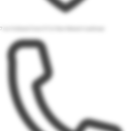
7 rue Ferdinand Forest 97122 Baie-Mahault Guadeloupe