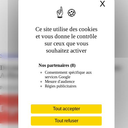
X
Masqu
Ce site utilise des cookies
et vous donne le contrôle
sur ceux que vous
souhaitez activer
Schoelcher Pointe-A-Pitre
Nos partenaires
(8)
Découvrez les catalogues Digicel à Pointe-
Consentement spécifique aux
A-Pitre
services Google
Mesure d'audience
Régies publicitaires
Prospectus, horaires d'ouverture et adresse
Tout accepter
Tout refuser