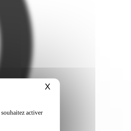
X
Masquer le bandeau 
 souhaitez activer