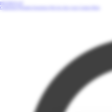
PROMOS.GP
Catalogues
Produits
Enseignes
Près de chez vous
Contact
Blog