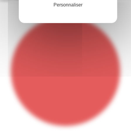
Personnaliser