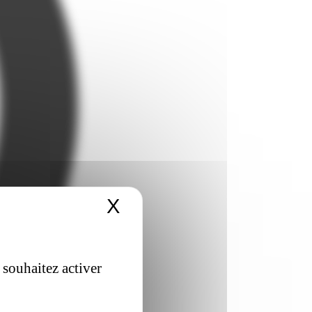
X
Masquer le bandeau 
 souhaitez activer