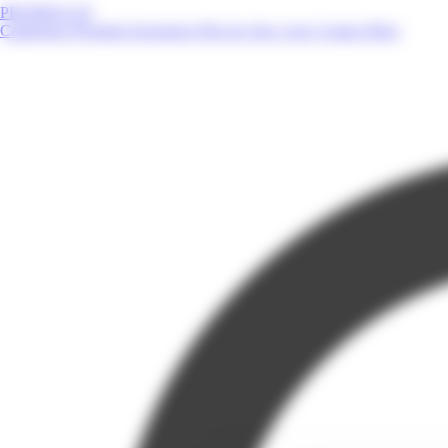
PROMOS.GP
Catalogues
Produits
Enseignes
Près de chez vous
Contact
Blog