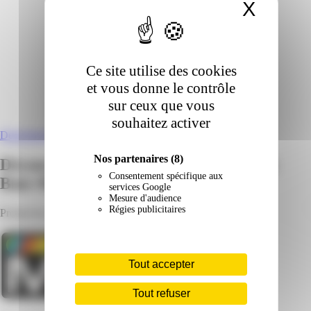
X
Masqu
Ce site utilise des cookies
et vous donne le contrôle
sur ceux que vous
souhaitez activer
Destreland Baie-Mahault
Nos partenaires
(8)
Découvrez les catalogues Microforce à
Consentement spécifique aux
Baie-Mahault
services Google
Mesure d'audience
Régies publicitaires
Prospectus, horaires d'ouverture et adresse
Tout accepter
Tout refuser