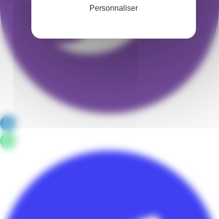
Personnaliser