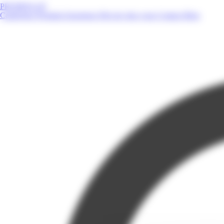
PROMOS.GP
Catalogues
Produits
Enseignes
Près de chez vous
Contact
Blog