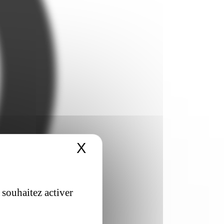
X
Masquer le bandeau 
 souhaitez activer