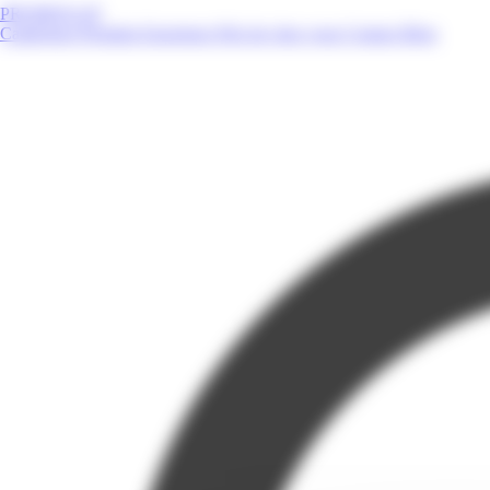
PROMOS.GP
Catalogues
Produits
Enseignes
Près de chez vous
Contact
Blog