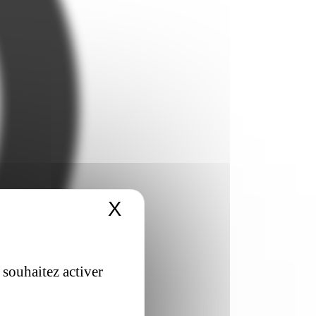
X
Masquer le bandeau 
 souhaitez activer