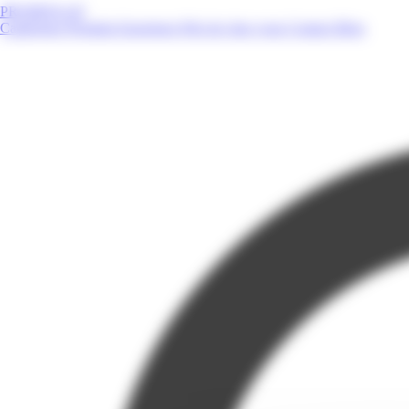
PROMOS.GP
Catalogues
Produits
Enseignes
Près de chez vous
Contact
Blog