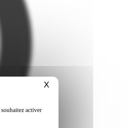
X
Masquer le bandeau 
 souhaitez activer