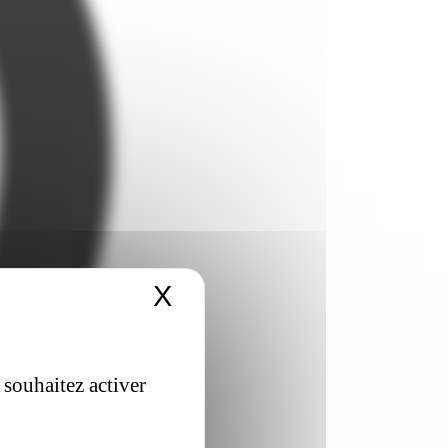
X
Masquer le bandeau 
 souhaitez activer