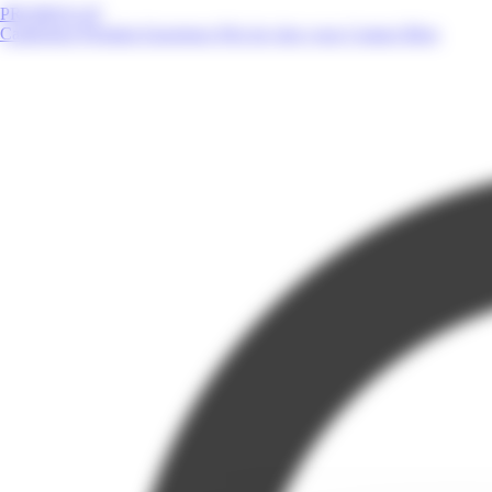
PROMOS.GP
Catalogues
Produits
Enseignes
Près de chez vous
Contact
Blog