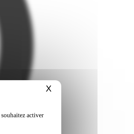
X
Masquer le bandeau 
 souhaitez activer