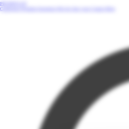
PROMOS.GP
Catalogues
Produits
Enseignes
Près de chez vous
Contact
Blog