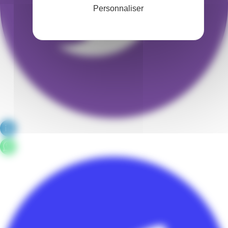
Personnaliser