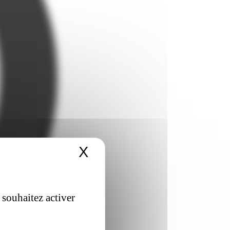
X
Masquer le bandeau 
 souhaitez activer