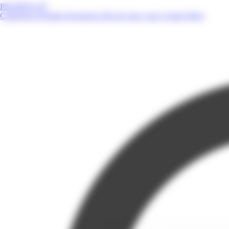
PROMOS.GP
Catalogues
Produits
Enseignes
Près de chez vous
Contact
Blog