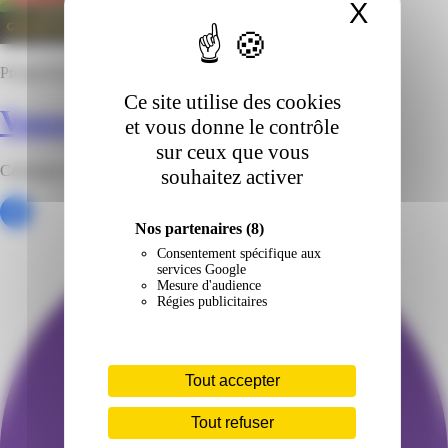
X
Masqu
Prospectus
BUT
— valable du
27/05/2024
au
16/06/2024
Ce site utilise des cookies
Votre sélectionneur
et vous donne le contrôle
sur ceux que vous
Catalogue spécial fête des pères !
souhaitez activer
Nos partenaires
(8)
Consentement spécifique aux
services Google
Mesure d'audience
Régies publicitaires
Tout accepter
Tout refuser