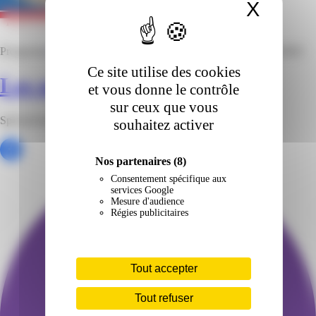
X
Masqu
Prospectus
CARREFOUR
— valable du
11/03/2025
au
23/03/2025
Ce site utilise des cookies
Les maxi économies
et vous donne le contrôle
sur ceux que vous
Spécial beauté et spécial Carême.
souhaitez activer
Nos partenaires
(8)
Consentement spécifique aux
services Google
Mesure d'audience
Régies publicitaires
Tout accepter
Tout refuser