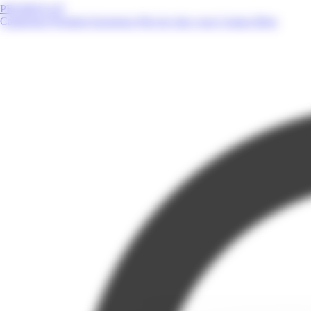
PROMOS.GP
Catalogues
Produits
Enseignes
Près de chez vous
Contact
Blog