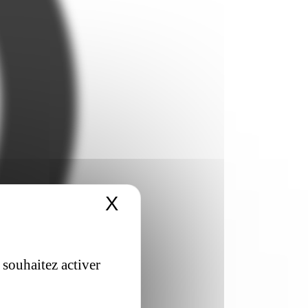
X
Masquer le bandeau 
 souhaitez activer