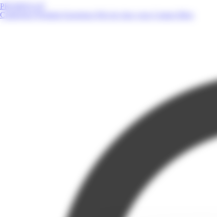
PROMOS.GP
Catalogues
Produits
Enseignes
Près de chez vous
Contact
Blog