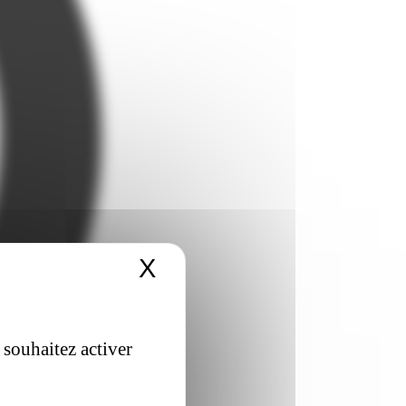
X
Masquer le bandeau 
 souhaitez activer