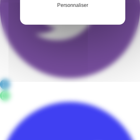
Personnaliser