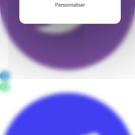
Personnaliser