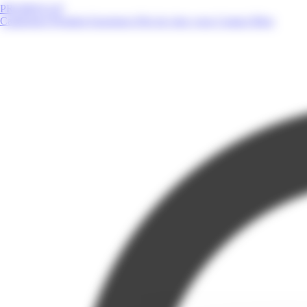
PROMOS.GP
Catalogues
Produits
Enseignes
Près de chez vous
Contact
Blog