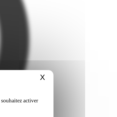
X
Masquer le bandeau 
 souhaitez activer