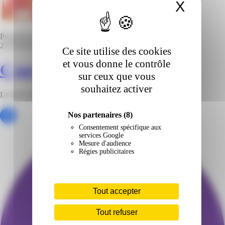
X
Masqu
Prospectus
LA FOIR'FOUILLE
— valable du
05/10/2022
au
23/10/2022
Ce site utilise des cookies
et vous donne le contrôle
C'est la fête à la maison !
sur ceux que vous
souhaitez activer
Le mois anniversaire !
Nos partenaires
(8)
Consentement spécifique aux
services Google
Mesure d'audience
Régies publicitaires
Tout accepter
Tout refuser