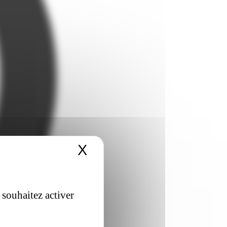
X
Masquer le bandeau 
 souhaitez activer