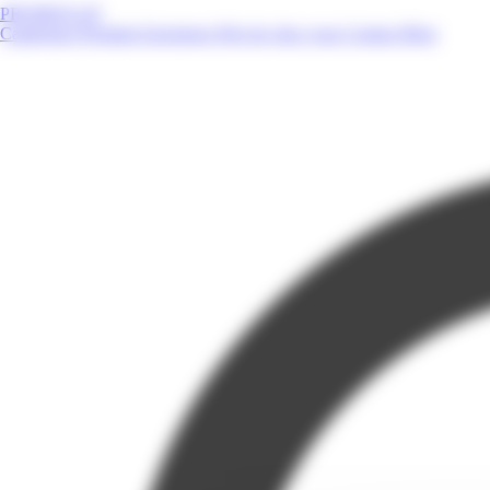
PROMOS.GP
Catalogues
Produits
Enseignes
Près de chez vous
Contact
Blog