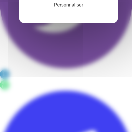
Personnaliser